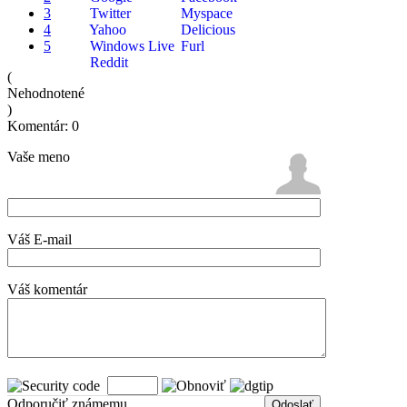
3
Twitter
Myspace
4
Yahoo
Delicious
5
Windows Live
Furl
Reddit
(
Nehodnotené
)
Komentár: 0
Vaše meno
Váš E-mail
Váš komentár
Odporučiť známemu
Odoslať