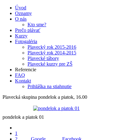
Úvod
Oznamy
O nás
Kto sme?
Prečo plávať
Kurzy
Fotogaléria
Plavecký rok 2015-2016
Plavecký rok 2014-2015
Plavecké tábory
Plavecké kurzy pre ZŠ
Referencie
FAQ
Kontakt
Prihláška na stiahnutie
Plavecká skupina pondelok a piatok, 16.00
pondelok a piatok 01
1
2
Google
Facebook