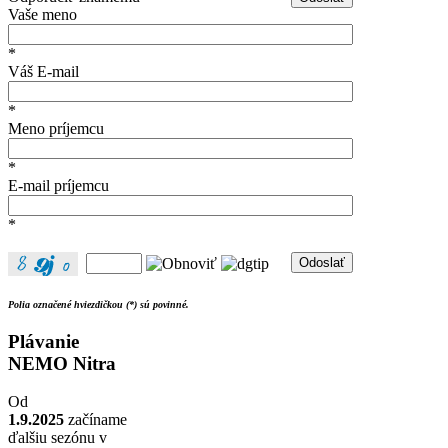
Vaše meno
*
Váš E-mail
*
Meno príjemcu
*
E-mail príjemcu
*
Odoslať
Polia označené hviezdičkou (*) sú povinné.
Plávanie
NEMO Nitra
Od
1
.9.2025
začíname
ďalšiu sezónu v