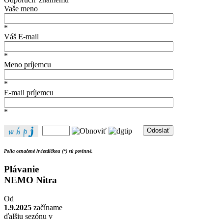
Vaše meno
*
Váš E-mail
*
Meno príjemcu
*
E-mail príjemcu
*
Odoslať
Polia označené hviezdičkou (*) sú povinné.
Plávanie
NEMO Nitra
Od
1
.9.2025
začíname
ďalšiu sezónu v