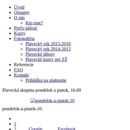
Úvod
Oznamy
O nás
Kto sme?
Prečo plávať
Kurzy
Fotogaléria
Plavecký rok 2015-2016
Plavecký rok 2014-2015
Plavecké tábory
Plavecké kurzy pre ZŠ
Referencie
FAQ
Kontakt
Prihláška na stiahnutie
Plavecká skupina pondelok a piatok, 16.00
pondelok-a-piatok-10
1
2
Google
Facebook